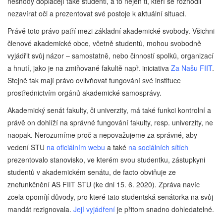
neshody doplácejí také studenti, a to nejen ti, kteří se rozhodli
nezavírat oči a prezentovat své postoje k aktuální situaci.
Právě toto právo patří mezi základní akademické svobody. Všichni
členové akademické obce, včetně studentů, mohou svobodně
vyjádřit svůj názor – samostatně, nebo činností spolků, organizací
a hnutí, jako je na zmiňované fakultě např. iniciativa
Za Našu FIIT
.
Stejně tak mají právo ovlivňovat fungování své instituce
prostřednictvím orgánů akademické samosprávy.
Akademický senát fakulty, či univerzity, má také funkci kontrolní a
právě on dohlíží na správné fungování fakulty, resp. univerzity, ne
naopak. Nerozumíme proč a nepovažujeme za správné, aby
vedení STU
na oficiálním webu
a také
na sociálních sítích
prezentovalo stanovisko, ve kterém svou studentku, zástupkyni
studentů v akademickém senátu, de facto obviňuje ze
znefunkčnění AS FIIT STU (ke dni 15. 6. 2020). Zpráva navíc
zcela opomíjí důvody, pro které tato studentská senátorka na svůj
mandát rezignovala.
Její vyjádření
je přitom snadno dohledatelné.