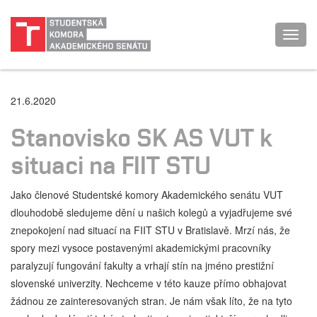
Toggl
navig
21.6.2020
Stanovisko SK AS VUT k
situaci na FIIT STU
Jako členové Studentské komory Akademického senátu VUT
dlouhodobě sledujeme dění u našich kolegů a vyjadřujeme své
znepokojení nad situací na FIIT STU v Bratislavě. Mrzí nás, že
spory mezi vysoce postavenými akademickými pracovníky
paralyzují fungování fakulty a vrhají stín na jméno prestižní
slovenské univerzity. Nechceme v této kauze přímo obhajovat
žádnou ze zainteresovaných stran. Je nám však líto, že na tyto