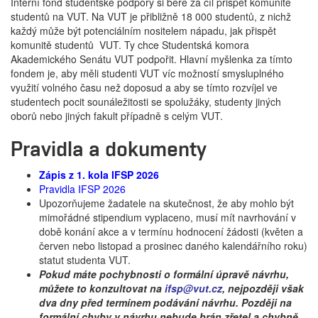
Interní fond studentské podpory si bere za cíl přispět komunitě
studentů na VUT. Na VUT je přibližně 18 000 studentů, z nichž
každý může být potenciálním nositelem nápadu, jak přispět
komunitě studentů VUT. Ty chce Studentská komora
Akademického Senátu VUT podpořit. Hlavní myšlenka za tímto
fondem je, aby měli studenti VUT víc možností smysluplného
využití volného času než doposud a aby se tímto rozvíjel ve
studentech pocit sounáležitosti se spolužáky, studenty jiných
oborů nebo jiných fakult případně s celým VUT.
Pravidla a dokumenty
Zápis z 1. kola IFSP 2026
Pravidla IFSP 2026
Upozorňujeme žadatele na skutečnost, že aby mohlo být
mimořádné stipendium vyplaceno, musí mít navrhování v
době konání akce a v termínu hodnocení žádosti (květen a
červen nebo listopad a prosinec daného kalendářního roku)
statut studenta VUT.
Pokud máte pochybnosti o formální úpravě návrhu,
můžete to konzultovat na
ifsp@vut.cz
, nejpozději však
dva dny před termínem podávání návrhu. Později na
formální chyby v návrhu nebude brán zřetel a chybně