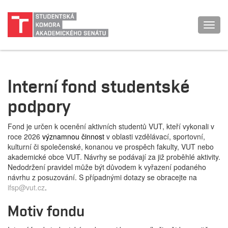
Toggl
navig
Interní fond studentské
podpory
Fond je určen k ocenění aktivních studentů VUT, kteří vykonali v
roce 2026
významnou činnost
v oblasti vzdělávací, sportovní,
kulturní či společenské, konanou ve prospěch fakulty, VUT nebo
akademické obce VUT. Návrhy se podávají za již proběhlé aktivity.
Nedodržení pravidel může být důvodem k vyřazení podaného
návrhu z posuzování. S případnými dotazy se obracejte na
ifsp@vut.cz
.
Motiv fondu