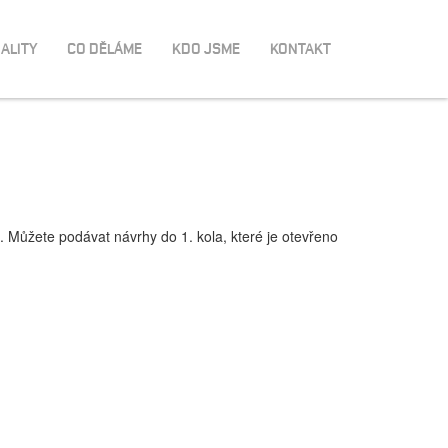
ALITY
CO DĚLÁME
KDO JSME
KONTAKT
 Můžete podávat návrhy do 1. kola, které je otevřeno