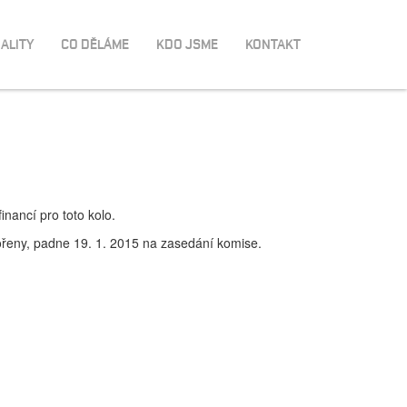
ALITY
CO DĚLÁME
KDO JSME
KONTAKT
nancí pro toto kolo.
ořeny, padne 19. 1. 2015 na zasedání komise.